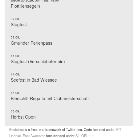
wieder ab 2026, Sonntags, 14:00
Flottillensegeln
07.08.
Stegfest
09.08.
Gmunder Ferienpass
14.08.
Stegfest (Verschiebetermin)
14.08.
Seefest in Bad Wiessee
15.08.
Bierschiff-Regatta mit Clubmeisterschaft
06.09.
Herbst Open
Bootstrap
is a front-end framework of Twitter, Inc. Code licensed under
MIT
License.
Font Awesome
font licensed under
SIL OFL 1.1
.