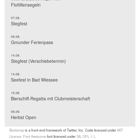
Flottillensegeln
07.08.
Stegfest
09.08.
Gmunder Ferienpass
14.08.
Stegfest (Verschiebetermin)
14.08.
Seefest in Bad Wiessee
15.08.
Bierschiff-Regatta mit Clubmeisterschaft
06.09.
Herbst Open
Bootstrap
is a front-end framework of Twitter, Inc. Code licensed under
MIT
License.
Font Awesome
font licensed under
SIL OFL 1.1
.