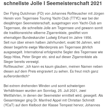
schnellste Jolle I Seemeisterschaft 2021
Der Flying Dutchman (FD) von Johannes Roßteuscher mit Jürgen
Herein vom Tegernsee Touring Yacht-Club (TTYC) war bei der
diesjährigen Seemeisterschaft, ausgetragen vom Yacht-Club am
Tegernsee, die schnellste Jolle am Tegernsee und gewann somit
die traditionsreiche silberne Zigarrenkiste, gestiftet vom
ehemaligen Bundeskanzler Ludwig Erhard im Jahre 1956.
Seit nun über einem halben Jahrhundert, exakt 56 Jahren, wird
dieser begehrte ewige Wanderpreis am Tegernsee jährlich
ausgesegelt. International erfolgreiche Segler des Tegernsee wie
Sepp Höss, Peter Singer etc. sind auf dieser Zigarrenkiste als
Sieger bereits verewigt.
Roßteuscher: „Ich kann es kaum glauben, meinen Namen neben
diesen auf dem Preis eingraviert zu sehen. Es freut mich ganz
außerordentlich!“
Bei extrem drehenden Winden und somit schwierigen
Verhältnissen wurden am Sonntag, 25. Juli 2021, zwei
Wettfahrten, in denen der Seemeister ermittelt wird, gesegelt. Als
Gesamtsieger ging Dr. Manfred Appel mit Christian Schmidt
(YCaT) auf dem Kielboot der Klasse Tempest hervor, Johannes