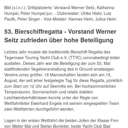
Bild (v.l.n.r.): Drittplatzierte: Vorstand Werner Seitz, Katharina
Humpel, Peter Humpel jun. - Clubmeister: Ulrike Hiebl, Luis
Paulik, Peter Singer - Vize-Meister: Hannes Heim, Julius Heim
53. Bierschiffregatta - Vorstand Werner
Seitz zufrieden über hohe Beteiligung
Letztes Jahr musste die traditionelle Bierschiff-Regatta des
Tegernsee Touring Yacht-Club e.V. (TTYC) coronabedingt leider
ausfallen. Dieses Jahr war die Beteiligung der zum 53. Mal
stattfindenden Segelveranstaltung des in Gmund ansässigen
Vereins umso größer. 18 Mannschaften fanden sich am 15.
August, der seit jeher festgelegte Tag für diese Regatta, pünktlich
zum Start um 12 Uhr auf Seemitte ein. Bei hochsommerlichen
Temperaturen, Sonnenschein und relativ stabilen
Leichtwindverhältnissen konnte unter der Regie von
Wettfahrtleiter Ewerhard Engels mit seinem eingespielten Team
zwei Wettfahrten durchgeführt werden.
Lagen in der ersten Wettfahrt die beiden Jollen der Klasse Finn
von Walter Mai und Stefan Bonleiter, beide Yacht-Club Bad